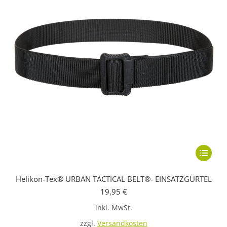
Dieses
Produkt
Helikon-Tex® URBAN TACTICAL BELT®- EINSATZGÜRTEL
weist
19,95
€
mehrere
inkl. MwSt.
Variante
auf.
zzgl.
Versandkosten