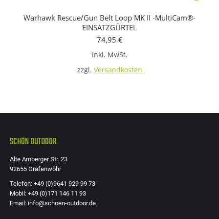
Produkt
Warhawk Rescue/Gun Belt Loop MK II -MultiCam®-
weist
EINSATZGÜRTEL
mehrere
74,95
€
Variante
inkl. MwSt.
auf.
zzgl.
Versandkosten
Die
Optione
können
auf
der
SCHÖN OUTDOOR
Produkts
gewählt
Alte Amberger Str. 23
werden
92655 Grafenwöhr
Telefon: +49 (0)9641 929 99 73
Mobil: +49 (0)171 146 11 93
Email: info@schoen-outdoor.de