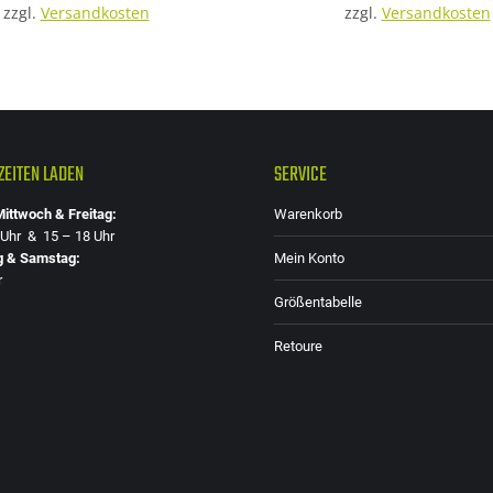
zzgl.
Versandkosten
zzgl.
Versandkosten
Die
Optionen
können
auf
der
EITEN LADEN
SERVICE
Produktseite
gewählt
ittwoch & Freitag:
Warenkorb
werden
 Uhr & 15 – 18 Uhr
g & Samstag:
Mein Konto
r
Größentabelle
Retoure