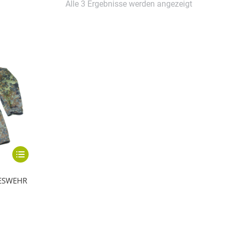
Alle 3 Ergebnisse werden angezeigt
Dieses
Produkt
ESWEHR
weist
mehrere
Varianten
auf.