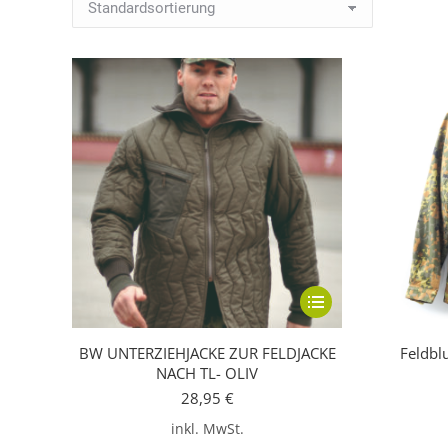
Dieses
Produkt
BW UNTERZIEHJACKE ZUR FELDJACKE
Feldbl
weist
NACH TL- OLIV
mehrere
28,95
€
Varianten
inkl. MwSt.
auf.