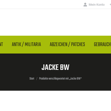
Mein Konto
NT
ANTIK / MILITARIA
ABZEICHEN / PATCHES
GEBRAUC
JACKE BW
Sie befinden sich hier:
Start
Produkte verschlagwortet mit „Jacke BW“