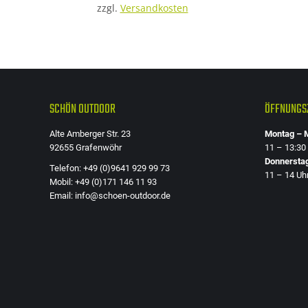
zzgl.
Versandkosten
Die
Optionen
können
auf
der
SCHÖN OUTDOOR
ÖFFNUNGSZ
Produktseite
gewählt
Alte Amberger Str. 23
Montag – M
werden
92655 Grafenwöhr
11 – 13:30
Donnersta
Telefon: +49 (0)9641 929 99 73
11 – 14 Uh
Mobil: +49 (0)171 146 11 93
Email: info@schoen-outdoor.de