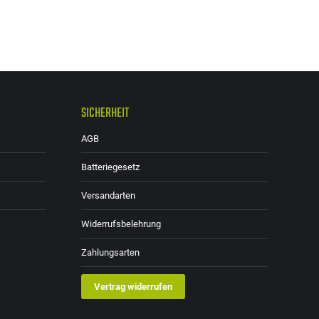
Die
Optionen
können
auf
der
SICHERHEIT
Produktseite
gewählt
AGB
werden
Batteriegesetz
Versandarten
Widerrufsbelehrung
Zahlungsarten
Vertrag widerrufen