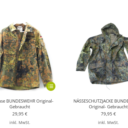
Dieses
Produkt
use BUNDESWEHR Original-
NÄSSESCHUTZJACKE BUND
weist
Gebraucht
Original- Gebraucht
mehrere
29,95
€
79,95
€
Varianten
inkl. MwSt.
inkl. MwSt.
auf.