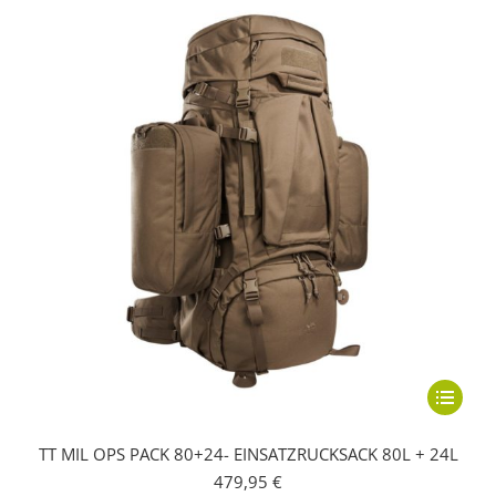
Dieses
Produkt
TT MIL OPS PACK 80+24- EINSATZRUCKSACK 80L + 24L
weist
479,95
€
mehrere