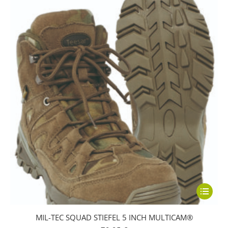
können
auf
der
Produkts
gewählt
werden
Dieses
Produkt
MIL-TEC SQUAD STIEFEL 5 INCH MULTICAM®
weist