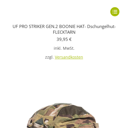
Dieses
Produkt
UF PRO STRIKER GEN.2 BOONIE HAT- Dschungelhut-
weist
FLECKTARN
mehrere
39,95
€
Variante
inkl. MwSt.
auf.
zzgl.
Versandkosten
Die
Optione
können
auf
der
Produkts
gewählt
werden