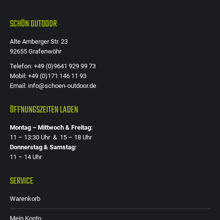
der
SCHÖN OUTDOOR
Produkts
gewählt
Alte Amberger Str. 23
werden
92655 Grafenwöhr
Telefon: +49 (0)9641 929 99 73
Mobil: +49 (0)171 146 11 93
Email: info@schoen-outdoor.de
ÖFFNUNGSZEITEN LADEN
Montag – Mittwoch & Freitag:
11 – 13:30 Uhr & 15 – 18 Uhr
Donnerstag & Samstag:
11 – 14 Uhr
SERVICE
Warenkorb
Mein Konto