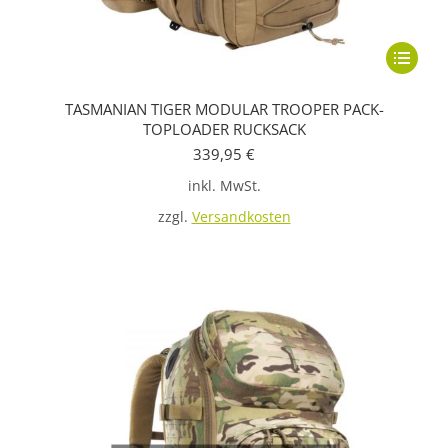
Dieses
Produkt
TASMANIAN TIGER MODULAR TROOPER PACK-
weist
TOPLOADER RUCKSACK
mehrere
339,95
€
Variante
inkl. MwSt.
auf.
zzgl.
Versandkosten
Die
Optione
können
auf
der
Produkts
gewählt
werden