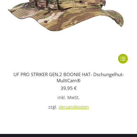
Dieses
Produkt
UF PRO STRIKER GEN.2 BOONIE HAT- Dschungelhut-
weist
MultiCam®
mehrere
39,95
€
Variante
inkl. MwSt.
auf.
zzgl.
Versandkosten
Die
Optione
können
auf