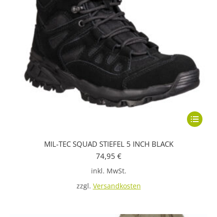
Dieses
Produkt
MIL-TEC SQUAD STIEFEL 5 INCH BLACK
weist
74,95
€
mehrere
inkl. MwSt.
Variante
auf.
zzgl.
Versandkosten
Die
Optione