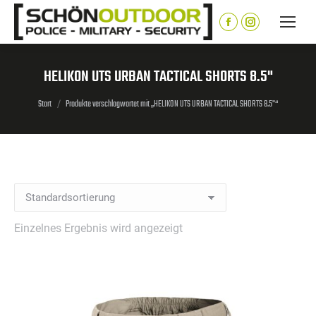
Inhalt
springen
Facebook
Instagram
page
page
opens
opens
HELIKON UTS URBAN TACTICAL SHORTS 8.5"
in
in
Sie befinden sich hier:
new
new
Start
Produkte verschlagwortet mit „HELIKON UTS URBAN TACTICAL SHORTS 8.5"“
window
window
Einzelnes Ergebnis wird angezeigt