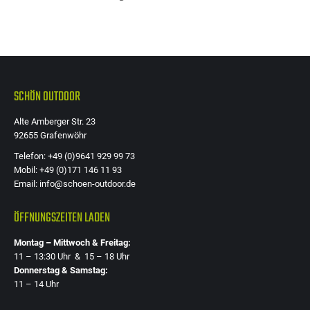
Die
Optione
können
auf
der
SCHÖN OUTDOOR
Produkts
Alte Amberger Str. 23
gewählt
92655 Grafenwöhr
werden
Telefon: +49 (0)9641 929 99 73
Mobil: +49 (0)171 146 11 93
Email: info@schoen-outdoor.de
ÖFFNUNGSZEITEN LADEN
Montag – Mittwoch & Freitag:
11 – 13:30 Uhr & 15 – 18 Uhr
Donnerstag & Samstag:
11 – 14 Uhr