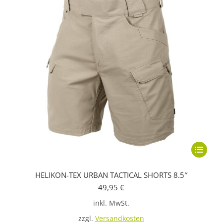
Dieses
Produkt
HELIKON-TEX URBAN TACTICAL SHORTS 8.5″
weist
49,95
€
mehrere
inkl. MwSt.
Variante
auf.
zzgl.
Versandkosten