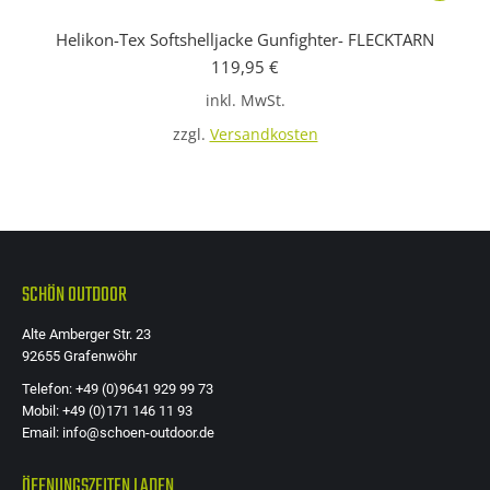
Produkt
Helikon-Tex Softshelljacke Gunfighter- FLECKTARN
weist
119,95
€
mehrere
inkl. MwSt.
Variante
auf.
zzgl.
Versandkosten
Die
Optione
können
auf
der
SCHÖN OUTDOOR
Produkts
Alte Amberger Str. 23
gewählt
92655 Grafenwöhr
werden
Telefon: +49 (0)9641 929 99 73
Mobil: +49 (0)171 146 11 93
Email: info@schoen-outdoor.de
ÖFFNUNGSZEITEN LADEN