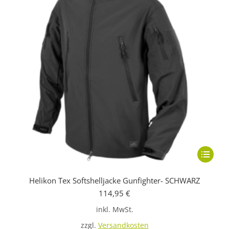
Dieses
Produkt
Helikon Tex Softshelljacke Gunfighter- SCHWARZ
weist
114,95
€
mehrere
inkl. MwSt.
Variante
auf.
zzgl.
Versandkosten