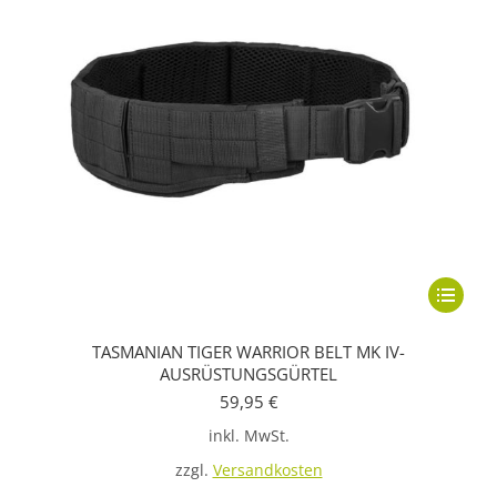
Dieses
Produkt
TASMANIAN TIGER WARRIOR BELT MK IV-
weist
AUSRÜSTUNGSGÜRTEL
mehrere
59,95
€
Variante
inkl. MwSt.
auf.
zzgl.
Versandkosten
Die