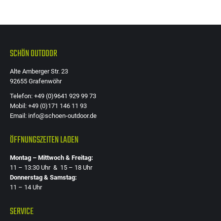
können
auf
der
SCHÖN OUTDOOR
Produkts
gewählt
Alte Amberger Str. 23
werden
92655 Grafenwöhr
Telefon: +49 (0)9641 929 99 73
Mobil: +49 (0)171 146 11 93
Email: info@schoen-outdoor.de
ÖFFNUNGSZEITEN LADEN
Montag – Mittwoch & Freitag:
11 – 13:30 Uhr & 15 – 18 Uhr
Donnerstag & Samstag:
11 – 14 Uhr
SERVICE