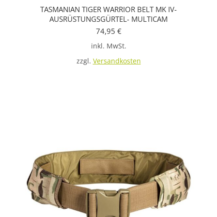
TASMANIAN TIGER WARRIOR BELT MK IV-
weist
AUSRÜSTUNGSGÜRTEL- MULTICAM
mehrere
74,95
€
Variante
inkl. MwSt.
auf.
zzgl.
Versandkosten
Die
Optione
können
auf
der
Produkts
gewählt
werden