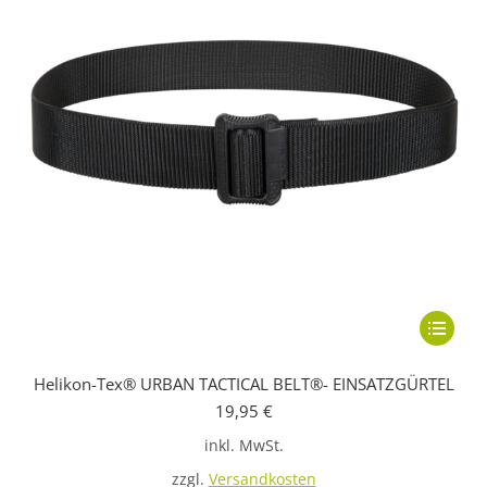
Dieses
Produkt
Helikon-Tex® URBAN TACTICAL BELT®- EINSATZGÜRTEL
weist
19,95
€
mehrere
inkl. MwSt.
Variante
auf.
zzgl.
Versandkosten