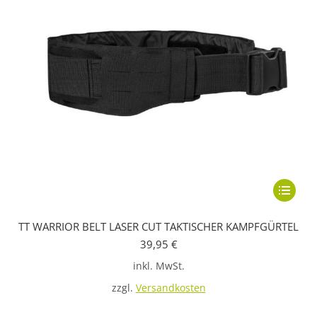
gewählt
werden
Dieses
Produkt
TT WARRIOR BELT LASER CUT TAKTISCHER KAMPFGÜRTEL
weist
39,95
€
mehrere
inkl. MwSt.
Variante
auf.
zzgl.
Versandkosten
Die