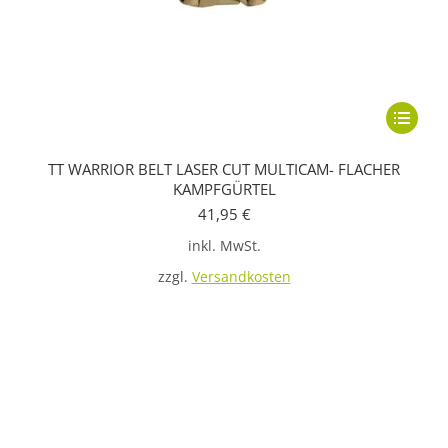
Dieses
Produkt
TT WARRIOR BELT LASER CUT MULTICAM- FLACHER
weist
KAMPFGÜRTEL
mehrere
41,95
€
Variante
inkl. MwSt.
auf.
zzgl.
Versandkosten
Die
Optione
können
auf
der
Produkts