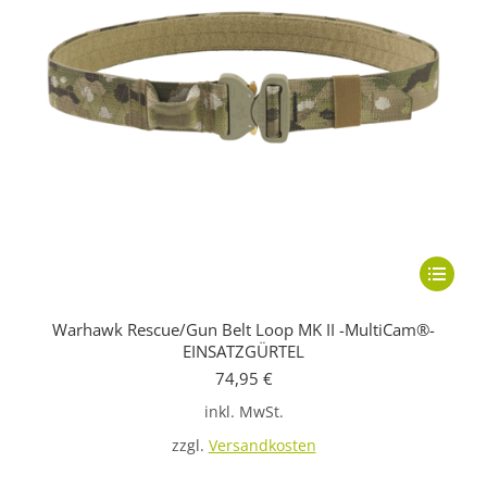
Dieses
Produkt
Warhawk Rescue/Gun Belt Loop MK II -MultiCam®-
weist
EINSATZGÜRTEL
mehrere
74,95
€
Variante
inkl. MwSt.
auf.
zzgl.
Versandkosten
Die
Optione