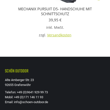
Produkt
MECHANIX PURSUIT D5- HANDSCHUHE MIT
weist
SCHNITTSCHUTZ
mehrere
39,95
€
Variante
inkl. MwSt.
auf.
zzgl.
Versandkosten
Die
Optione
können
auf
der
SCHÖN OUTDOOR
Produkts
gewählt
Alte Amberger Str. 23
werden
92655 Grafenwöhr
Telefon: +49 (0)9641 929 99 73
Mobil: +49 (0)171 146 11 93
Email: info@schoen-outdoor.de