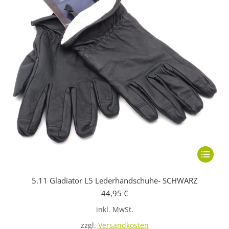
Dieses
Produkt
5.11 Gladiator L5 Lederhandschuhe- SCHWARZ
weist
44,95
€
mehrere
inkl. MwSt.
Variante
auf.
zzgl.
Versandkosten