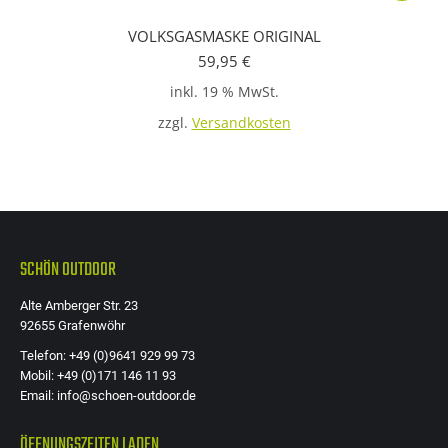
VOLKSGASMASKE ORIGINAL
59,95
€
inkl. 19 % MwSt.
zzgl.
Versandkosten
SCHÖN OUTDOOR
Alte Amberger Str. 23
92655 Grafenwöhr
Telefon: +49 (0)9641 929 99 73
Mobil: +49 (0)171 146 11 93
Email: info@schoen-outdoor.de
ÖFFNUNGSZEITEN LADEN