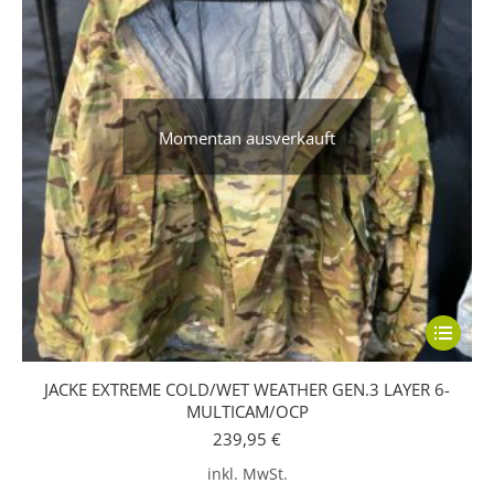
Momentan ausverkauft
Dieses
Produkt
JACKE EXTREME COLD/WET WEATHER GEN.3 LAYER 6-
weist
MULTICAM/OCP
mehrere
239,95
€
Variante
inkl. MwSt.
auf.