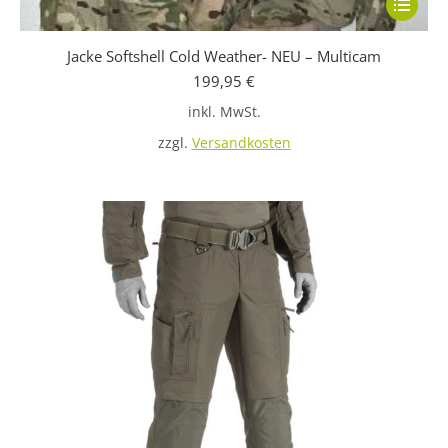
Dieses
Produkt
Jacke Softshell Cold Weather- NEU – Multicam
weist
199,95
€
mehrere
inkl. MwSt.
Variante
auf.
zzgl.
Versandkosten
Die
Optione
können
auf
der
Produkts
gewählt
werden