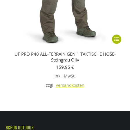
Dieses
Produkt
UF PRO P40 ALL-TERRAIN GEN.1 TAKTISCHE HOSE-
weist
Steingrau Oliv
mehrere
159,95
€
Variante
inkl. MwSt.
auf.
zzgl.
Versandkosten
Die
Optione
können
auf
der
SCHÖN OUTDOOR
Produkts