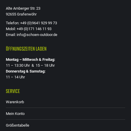
gewählt
Alte Amberger Str. 23
werden
92655 Grafenwöhr
Telefon: +49 (0)9641 929 99 73
Mobil: +49 (0)171 146 11 93
Email: info@schoen-outdoor.de
ÖFFNUNGSZEITEN LADEN
Montag – Mittwoch & Freitag:
11 – 13:30 Uhr & 15 – 18 Uhr
Donnerstag & Samstag:
11 – 14 Uhr
SERVICE
Warenkorb
Mein Konto
Größentabelle