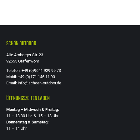
Die
Optione
können
auf
der
SCHÖN OUTDOOR
Produkts
Alte Amberger Str. 23
gewählt
92655 Grafenwöhr
werden
Telefon: +49 (0)9641 929 99 73
Mobil: +49 (0)171 146 11 93
Email: info@schoen-outdoor.de
ÖFFNUNGSZEITEN LADEN
Montag – Mittwoch & Freitag:
11 – 13:30 Uhr & 15 – 18 Uhr
Donnerstag & Samstag:
11 – 14 Uhr