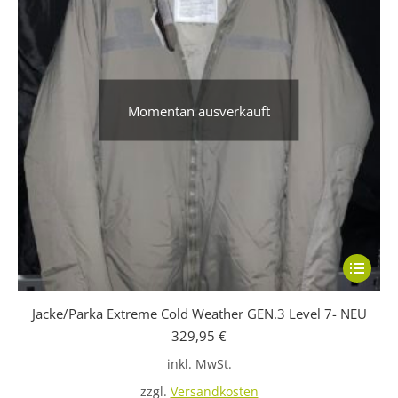
Momentan ausverkauft
Dieses
Produkt
Jacke/Parka Extreme Cold Weather GEN.3 Level 7- NEU
weist
329,95
€
mehrere
inkl. MwSt.
Variante
auf.
zzgl.
Versandkosten