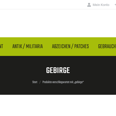
Mein Konto
NT
ANTIK / MILITARIA
ABZEICHEN / PATCHES
GEBRAUC
GEBIRGE
Sie befinden sich hier:
Start
Produkte verschlagwortet mit „gebirge“