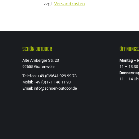
zzgl.
Versandkosten
SCHÖN OUTDOOR
ÖFFNUNGSZ
Alte Amberger Str. 23
Montag – M
92655 Grafenwöhr
11 – 13:30
Donnersta
Telefon: +49 (0)9641 929 99 73
11 – 14 Uh
Mobil: +49 (0)171 146 11 93
Email: info@schoen-outdoor.de