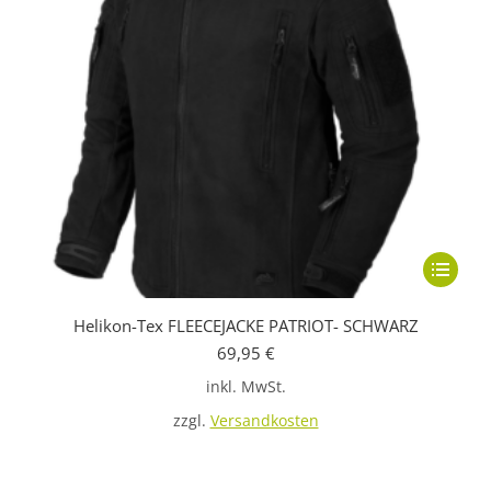
werden
Dieses
Produkt
Helikon-Tex FLEECEJACKE PATRIOT- SCHWARZ
weist
69,95
€
mehrere
inkl. MwSt.
Variante
auf.
zzgl.
Versandkosten
Die
Optione