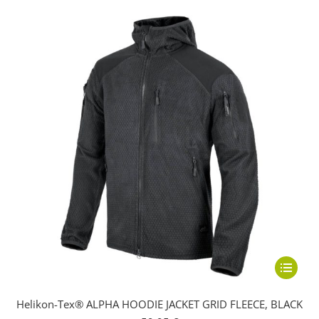
können
auf
der
Produkts
gewählt
werden
Dieses
Produkt
Helikon-Tex® ALPHA HOODIE JACKET GRID FLEECE, BLACK
weist