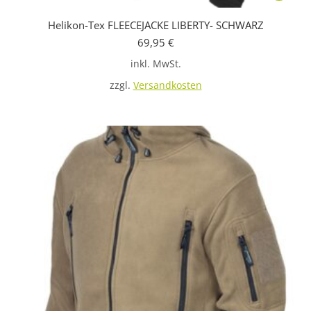
Produkt
Helikon-Tex FLEECEJACKE LIBERTY- SCHWARZ
weist
69,95
€
mehrere
inkl. MwSt.
Variante
auf.
zzgl.
Versandkosten
Die
Optione
können
auf
der
Produkts
gewählt
werden