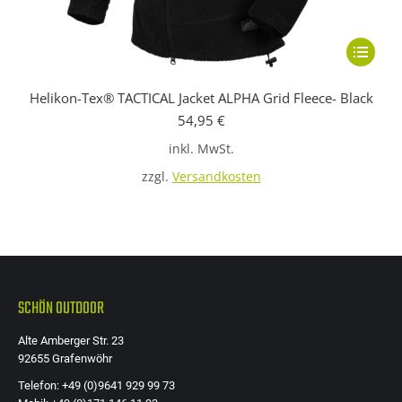
Dieses
Produkt
Helikon-Tex® TACTICAL Jacket ALPHA Grid Fleece- Black
weist
54,95
€
mehrere
inkl. MwSt.
Variante
auf.
zzgl.
Versandkosten
Die
Optione
können
auf
der
SCHÖN OUTDOOR
Produkts
Alte Amberger Str. 23
gewählt
92655 Grafenwöhr
werden
Telefon: +49 (0)9641 929 99 73