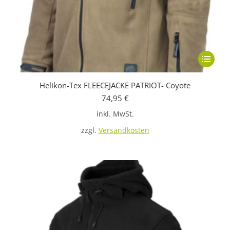
Dieses
Produkt
Helikon-Tex FLEECEJACKE PATRIOT- Coyote
weist
74,95
€
mehrere
inkl. MwSt.
Variante
auf.
zzgl.
Versandkosten
Die
Optione
können
auf
der
Produkts
gewählt