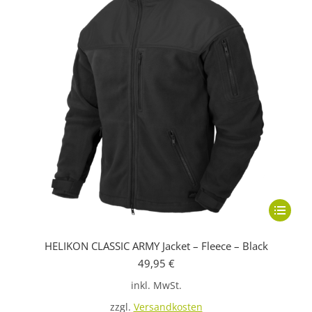
Dieses
Produkt
HELIKON CLASSIC ARMY Jacket – Fleece – Black
weist
49,95
€
mehrere
inkl. MwSt.
Variante
auf.
zzgl.
Versandkosten