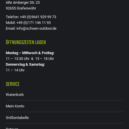
Alte Amberger Str. 23
gewählt
92655 Grafenwöhr
werden
Telefon: +49 (0)9641 929 99 73
Mobil: +49 (0)171 146 11 93
Email: info@schoen-outdoor.de
ÖFFNUNGSZEITEN LADEN
Montag – Mittwoch & Freitag:
11 – 13:30 Uhr & 15 – 18 Uhr
Donnerstag & Samstag:
11 – 14 Uhr
SERVICE
Warenkorb
Mein Konto
Größentabelle