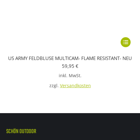
Dieses
Produkt
US ARMY FELDBLUSE MULTICAM- FLAME RESISTANT- NEU
weist
59,95
€
mehrere
inkl. MwSt.
Variante
auf.
zzgl.
Versandkosten
Die
Optione
können
auf
der
SCHÖN OUTDOOR
Produkts