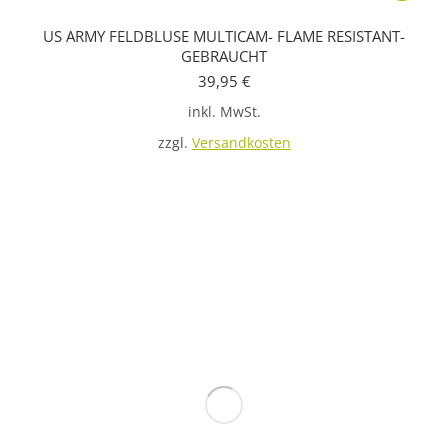
Produkt
US ARMY FELDBLUSE MULTICAM- FLAME RESISTANT-
weist
GEBRAUCHT
mehrere
39,95
€
Variante
inkl. MwSt.
auf.
zzgl.
Versandkosten
Die
Optione
können
auf
der
Produkts
gewählt
werden