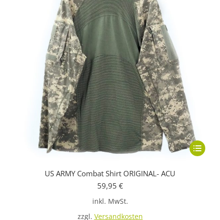
Dieses
Produkt
US ARMY Combat Shirt ORIGINAL- ACU
weist
59,95
€
mehrere
inkl. MwSt.
Variante
auf.
zzgl.
Versandkosten