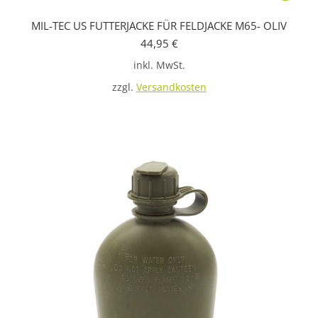
Produkt
MIL-TEC US FUTTERJACKE FÜR FELDJACKE M65- OLIV
weist
44,95
€
mehrere
inkl. MwSt.
Variante
auf.
zzgl.
Versandkosten
Die
Optione
können
auf
der
Produkts
gewählt
werden