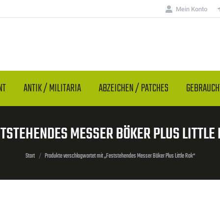
Mein Konto
NT
ANTIK / MILITARIA
ABZEICHEN / PATCHES
GEBRAUC
TSTEHENDES MESSER BÖKER PLUS LITTLE
Sie befinden sich hier:
Start
Produkte verschlagwortet mit „Feststehendes Messer Böker Plus Little Rok“