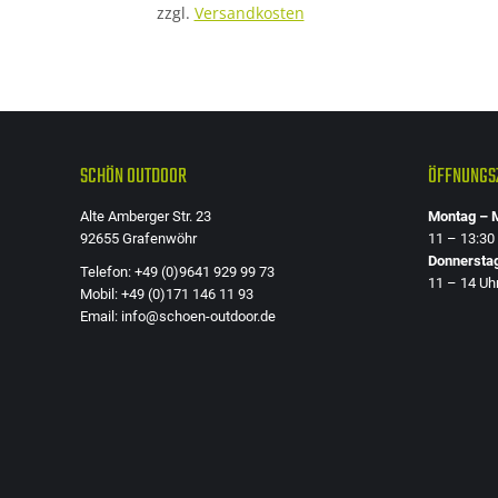
zzgl.
Versandkosten
SCHÖN OUTDOOR
ÖFFNUNGSZ
Alte Amberger Str. 23
Montag – M
92655 Grafenwöhr
11 – 13:30
Donnersta
Telefon: +49 (0)9641 929 99 73
11 – 14 Uh
Mobil: +49 (0)171 146 11 93
Email: info@schoen-outdoor.de