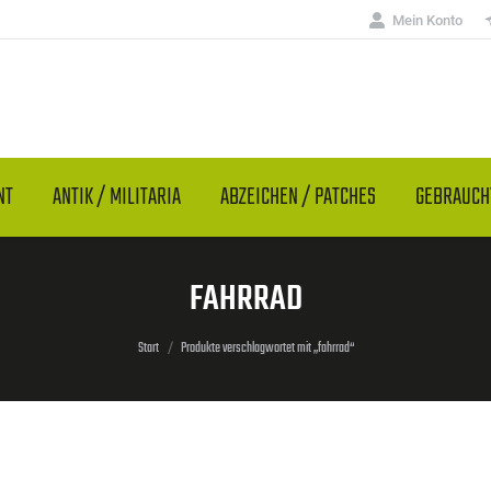
Mein Konto
NT
ANTIK / MILITARIA
ABZEICHEN / PATCHES
GEBRAUC
FAHRRAD
Sie befinden sich hier:
Start
Produkte verschlagwortet mit „fahrrad“