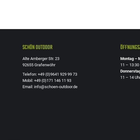
SCHÖN OUTDOOR
ÖFFNUNGSZ
Alte Amberger Str. 23
Montag – M
92655 Grafenwöhr
11 – 13:30
Donnersta
Telefon: +49 (0)9641 929 99 73
11 – 14 Uh
Mobil: +49 (0)171 146 11 93
Email: info@schoen-outdoor.de