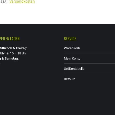
zzgl.
Versandkosten
EITEN LADEN
SERVICE
ittwoch & Freitag:
Warenkorb
 Uhr & 15 – 18 Uhr
g & Samstag:
Mein Konto
r
Größentabelle
Retoure