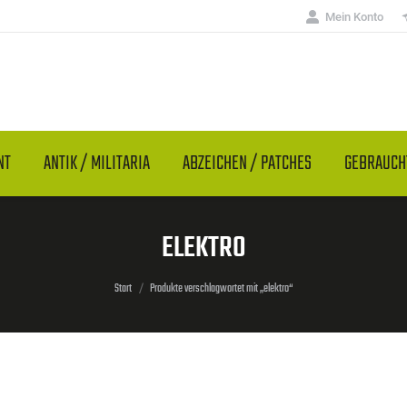
Mein Konto
NT
ANTIK / MILITARIA
ABZEICHEN / PATCHES
GEBRAUC
ELEKTRO
Sie befinden sich hier:
Start
Produkte verschlagwortet mit „elektro“