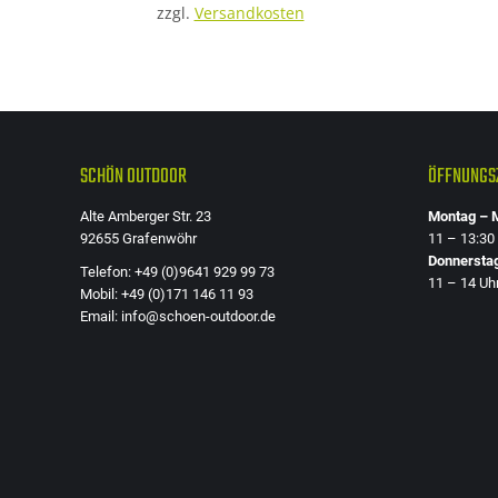
zzgl.
Versandkosten
SCHÖN OUTDOOR
ÖFFNUNGSZ
Alte Amberger Str. 23
Montag – M
92655 Grafenwöhr
11 – 13:30
Donnersta
Telefon: +49 (0)9641 929 99 73
11 – 14 Uh
Mobil: +49 (0)171 146 11 93
Email: info@schoen-outdoor.de