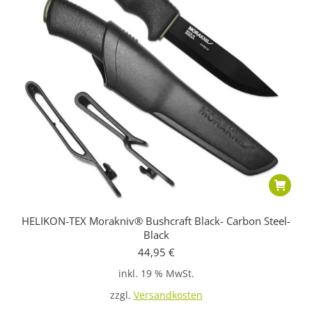
gewählt
werden
HELIKON-TEX Morakniv® Bushcraft Black- Carbon Steel-
Black
44,95
€
inkl. 19 % MwSt.
zzgl.
Versandkosten