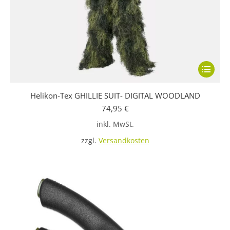
Dieses
Produkt
Helikon-Tex GHILLIE SUIT- DIGITAL WOODLAND
weist
74,95
€
mehrere
inkl. MwSt.
Variante
auf.
zzgl.
Versandkosten
Die
Optione
können
auf
der
Produkts