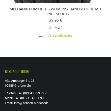
Produkt
MECHANIX PURSUIT D5 WOMENS- HANDSCHUHE MIT
weist
SCHNITTSCHUTZ
mehrere
39,95
€
Variante
inkl. MwSt.
auf.
zzgl.
Versandkosten
Die
Optione
können
auf
der
SCHÖN OUTDOOR
Produkts
gewählt
Alte Amberger Str. 23
werden
92655 Grafenwöhr
Telefon: +49 (0)9641 929 99 73
Mobil: +49 (0)171 146 11 93
Email: info@schoen-outdoor.de