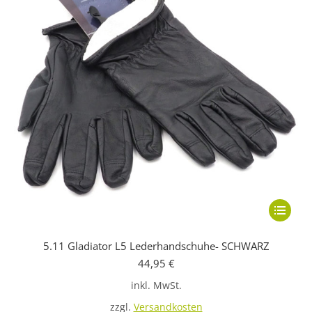
Dieses
Produkt
5.11 Gladiator L5 Lederhandschuhe- SCHWARZ
weist
44,95
€
mehrere
inkl. MwSt.
Variante
auf.
zzgl.
Versandkosten