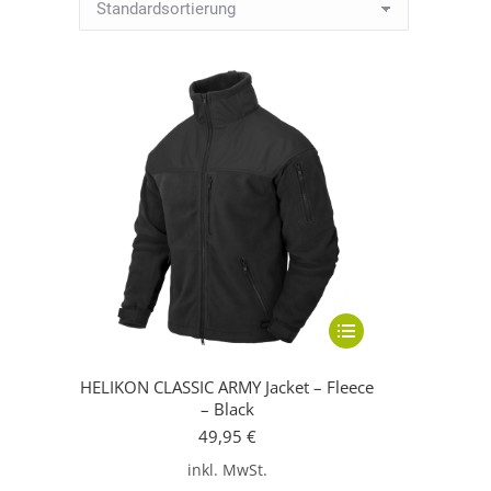
Dieses
Produkt
HELIKON CLASSIC ARMY Jacket – Fleece
weist
– Black
mehrere
49,95
€
Varianten
inkl. MwSt.
auf.