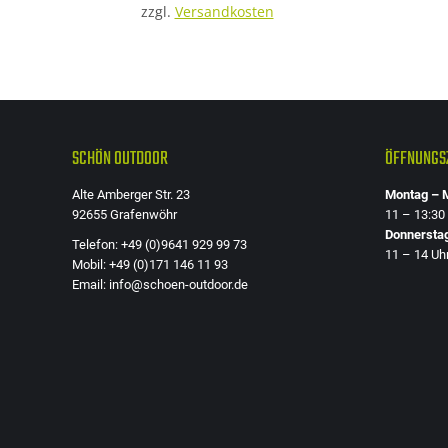
zzgl.
Versandkosten
Die
Optionen
können
auf
der
SCHÖN OUTDOOR
ÖFFNUNGSZ
Produktseite
gewählt
Alte Amberger Str. 23
Montag – M
werden
92655 Grafenwöhr
11 – 13:30
Donnersta
Telefon: +49 (0)9641 929 99 73
11 – 14 Uh
Mobil: +49 (0)171 146 11 93
Email: info@schoen-outdoor.de