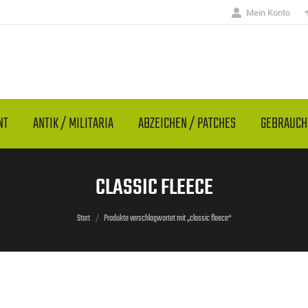
Mein Konto
NT
ANTIK / MILITARIA
ABZEICHEN / PATCHES
GEBRAUC
CLASSIC FLEECE
Sie befinden sich hier:
Start
Produkte verschlagwortet mit „classic fleece“