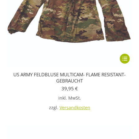
Dieses
Produkt
US ARMY FELDBLUSE MULTICAM- FLAME RESISTANT-
weist
GEBRAUCHT
mehrere
39,95
€
Variante
inkl. MwSt.
auf.
zzgl.
Versandkosten
Die
Optione
können
auf