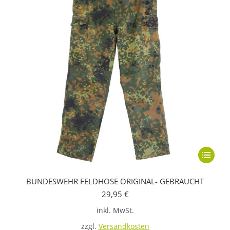
Dieses
Produkt
BUNDESWEHR FELDHOSE ORIGINAL- GEBRAUCHT
weist
29,95
€
mehrere
inkl. MwSt.
Variante
auf.
zzgl.
Versandkosten