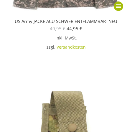
Dieses
Produkt
US Army JACKE ACU SCHWER ENTFLAMMBAR- NEU
weist
Ursprünglicher
Aktueller
49,95
€
44,95
€
mehrere
Preis
Preis
inkl. MwSt.
Variante
war:
ist:
49,95 €
44,95 €.
auf.
zzgl.
Versandkosten
Die
Optione
können
auf
der
Produkts
gewählt
werden