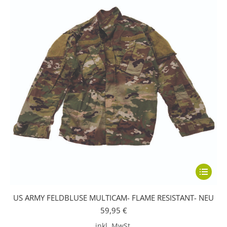
der
Produkts
gewählt
werden
Dieses
Produkt
US ARMY FELDBLUSE MULTICAM- FLAME RESISTANT- NEU
weist
59,95
€
mehrere
inkl. MwSt.
Variante