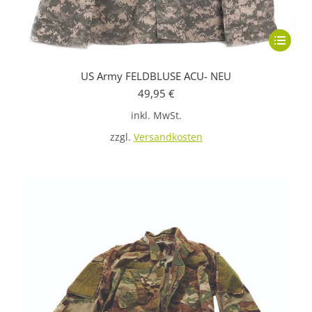
Dieses
Produkt
US Army FELDBLUSE ACU- NEU
weist
49,95
€
mehrere
inkl. MwSt.
Variante
auf.
zzgl.
Versandkosten
Die
Optione
können
auf
der
Produkts
gewählt
werden