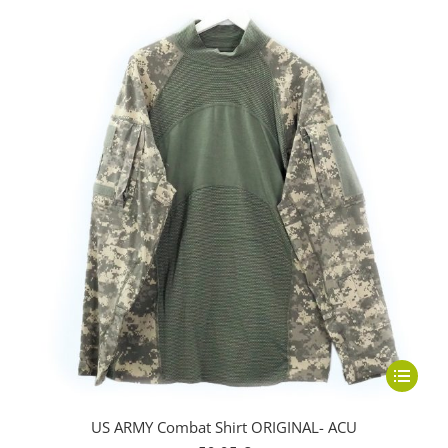
können
auf
der
Produkts
gewählt
werden
Dieses
Produkt
US ARMY Combat Shirt ORIGINAL- ACU
weist