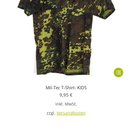
Dieses
Produkt
Mil-Tec T-Shirt- KIDS
weist
9,95
€
mehrere
inkl. MwSt.
Variante
auf.
zzgl.
Versandkosten
Die
Optione