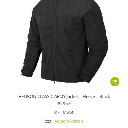
Dieses
Produkt
HELIKON CLASSIC ARMY Jacket – Fleece – Black
weist
49,95
€
mehrere
inkl. MwSt.
Variante
auf.
zzgl.
Versandkosten