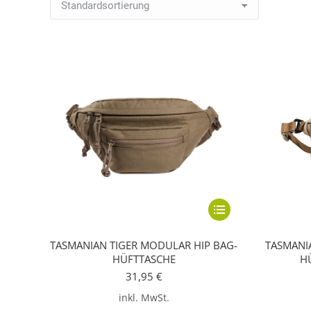
Dieses
Produkt
TASMANIAN TIGER MODULAR HIP BAG-
TASMANI
weist
HÜFTTASCHE
H
mehrere
31,95
€
Varianten
inkl. MwSt.
auf.