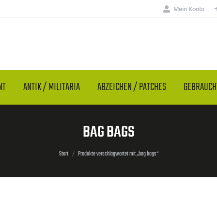
Mein Konto
NT
ANTIK / MILITARIA
ABZEICHEN / PATCHES
GEBRAUC
BAG BAGS
Sie befinden sich hier:
Start
Produkte verschlagwortet mit „bag bags“