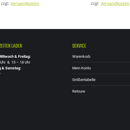
zzgl.
Versandkosten
zzgl.
Versandkosten
EITEN LADEN
SERVICE
ittwoch & Freitag:
Warenkorb
 Uhr & 15 – 18 Uhr
g & Samstag:
Mein Konto
r
Größentabelle
Retoure