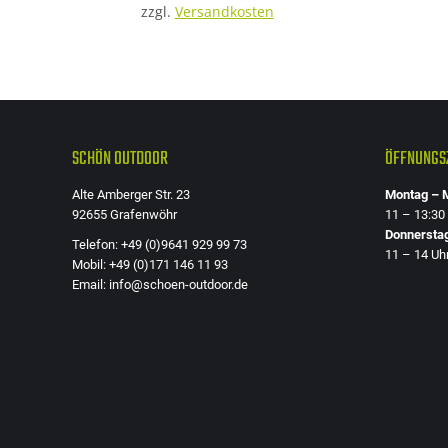
zzgl.
Versandkosten
Die
Optionen
können
auf
der
SCHÖN OUTDOOR
ÖFFNUNGSZ
Produktseite
gewählt
Alte Amberger Str. 23
Montag – M
werden
92655 Grafenwöhr
11 – 13:30
Donnersta
Telefon: +49 (0)9641 929 99 73
11 – 14 Uh
Mobil: +49 (0)171 146 11 93
Email: info@schoen-outdoor.de