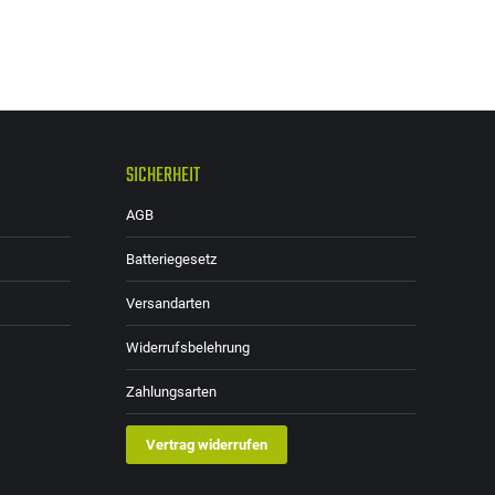
Die
Optionen
können
auf
der
SICHERHEIT
Produktseite
gewählt
AGB
werden
Batteriegesetz
Versandarten
Widerrufsbelehrung
Zahlungsarten
Vertrag widerrufen