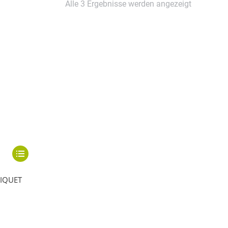
Alle 3 Ergebnisse werden angezeigt
Dieses
Produkt
IQUET
weist
mehrere
Varianten
auf.