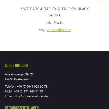
Produkt
KNEE PADS ALTAFLEX ALTALOK™- BLACK
weist
34,95
€
mehrere
inkl. MwSt.
Variante
auf.
zzgl.
Versandkosten
Die
Optione
können
auf
der
SCHÖN OUTDOOR
Produkts
Alte Amberger Str. 23
gewählt
92655 Grafenwöhr
werden
Telefon: +49 (0)9641 929 99 73
Mobil: +49 (0)171 146 11 93
Email: info@schoen-outdoor.de
ÖFFNUNGSZEITEN LADEN